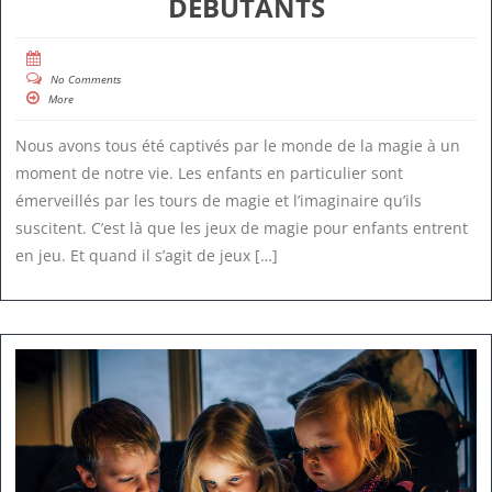
DÉBUTANTS
No Comments
More
Nous avons tous été captivés par le monde de la magie à un
moment de notre vie. Les enfants en particulier sont
émerveillés par les tours de magie et l’imaginaire qu’ils
suscitent. C’est là que les jeux de magie pour enfants entrent
en jeu. Et quand il s’agit de jeux […]