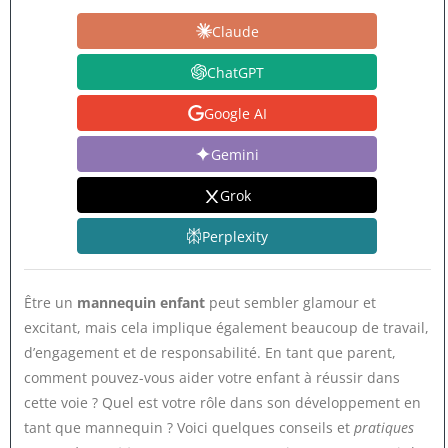
Claude
ChatGPT
Google AI
Gemini
Grok
Perplexity
Être un
mannequin enfant
peut sembler glamour et
excitant, mais cela implique également beaucoup de travail,
d’engagement et de responsabilité. En tant que parent,
comment pouvez-vous aider votre enfant à réussir dans
cette voie ? Quel est votre rôle dans son développement en
tant que mannequin ? Voici quelques conseils et
pratiques