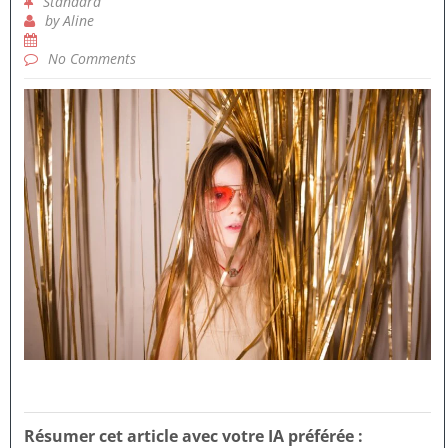
Standard
by
Aline
No Comments
Résumer cet article avec votre IA préférée :