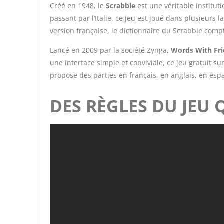
Créé en 1948, le
Scrabble
est une véritable institut
passant par l’Italie, ce jeu est joué dans plusieurs 
version française, le dictionnaire du Scrabble comp
Lancé en 2009 par la société Zynga,
Words With Fr
une interface simple et conviviale, ce jeu gratuit su
propose des parties en français, en anglais, en espag
DES RÈGLES DU JEU 