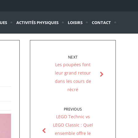
QUES
ACTIVITÉS PHYSIQUES
LOISIRS
CONTACT
NEXT
Les poupées font
leur grand retour
dans les cours de
récré
PREVIOUS
LEGO Technic vs
LEGO Classic : Quel
ensemble offre le