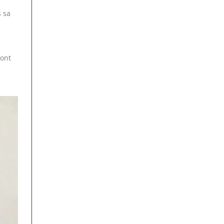
s sa
sont