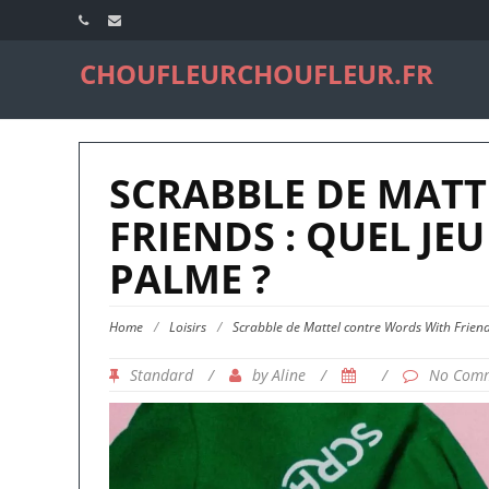
CHOUFLEURCHOUFLEUR.FR
SCRABBLE DE MAT
FRIENDS : QUEL JE
PALME ?
Home
/
Loisirs
/
Scrabble de Mattel contre Words With Friend
Standard
/
by
/
/
Aline
No Com