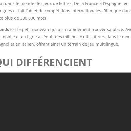
ion dans le monde des jeux de lettres. De la France à l’Espagne, en
langues et fait l’objet de compétitions internationales. Rien que dan
te plus de 386 000 mots !
iends
est le petit nouveau qui a su rapidement trouver sa place. Av
r mobile et en ligne a séduit des millions d’utilisateurs dans le mond
nol et en italien, offrant ainsi un terrain de jeu multilingue.
QUI DIFFÉRENCIENT