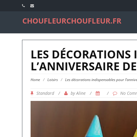
CHOUFLEURCHOUFLEUR.FR
LES DÉCORATIONS 
L’ANNIVERSAIRE D
Home
/
Loisirs
/
Les décorations indispensables pour l’annive
Standard
/
by
/
/
Aline
No Com