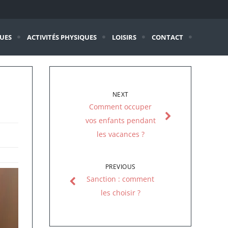
QUES
ACTIVITÉS PHYSIQUES
LOISIRS
CONTACT
NEXT
Comment occuper
vos enfants pendant
les vacances ?
PREVIOUS
Sanction : comment
les choisir ?