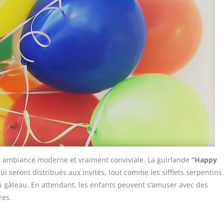
ne ambiance moderne et vraiment conviviale. La guirlande
“Happy
i seront distribués aux invités, tout comme les sifflets serpentins 
u gâteau. En attendant, les enfants peuvent s’amuser avec des
res.