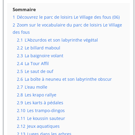
Sommaire
1
Découvrez le parc de loisirs Le Village des fous (06)
2
Zoom sur le vocabulaire du parc de loisirs Le Village
des fous
2.1
L’Abzurdos et son labyrinthe végétal
2.2
Le billard maboul
2.3
La baignoire volant
2.4
La Tour Affil
2.5
Le saut de ouf
2.6
La boîte à neuneu et son labyrinthe obscur
2.7
L’eau molle
2.8
Les krapo rallye
2.9
Les karts à pédales
2.10
Les trampo-dingos
2.11
Le koussin sauteur
2.12
Jeux aquatiques
2.13
Luges dans les arbres