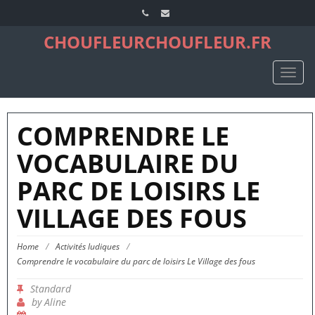
CHOUFLEURCHOUFLEUR.FR
TOGG
NAVIG
COMPRENDRE LE
VOCABULAIRE DU
PARC DE LOISIRS LE
VILLAGE DES FOUS
Home
/
Activités ludiques
/
Comprendre le vocabulaire du parc de loisirs Le Village des fous
Standard
by
Aline