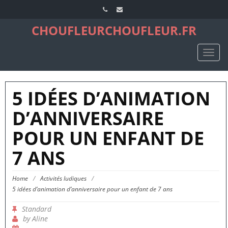
CHOUFLEURCHOUFLEUR.FR
TOGG
NAVIG
5 IDÉES D’ANIMATION
D’ANNIVERSAIRE
POUR UN ENFANT DE
7 ANS
Home
/
Activités ludiques
/
5 idées d’animation d’anniversaire pour un enfant de 7 ans
Standard
by
Aline