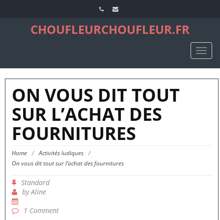
CHOUFLEURCHOUFLEUR.FR
TOGG
NAVIG
ON VOUS DIT TOUT
SUR L’ACHAT DES
FOURNITURES
Home
/
Activités ludiques
/
On vous dit tout sur l’achat des fournitures
Standard
by
Aline
1 Comment