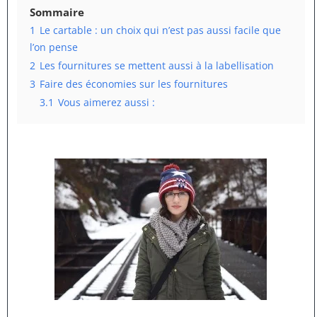
Sommaire
1
Le cartable : un choix qui n’est pas aussi facile que
l’on pense
2
Les fournitures se mettent aussi à la labellisation
3
Faire des économies sur les fournitures
3.1
Vous aimerez aussi :