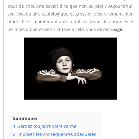
bout de choux ne savait dire que non ou pipi ? Aujourd’hui,
son vocabulaire scatologique et grossier s’est vraiment bien
affiné. Il est maintenant apte à utiliser toutes les phrases et
les mots à bon escient. Et face à cela, vous devez
réagir
.
Sommaire
1
Gardez toujours votre calme
2
Imposez les conséquences adéquates