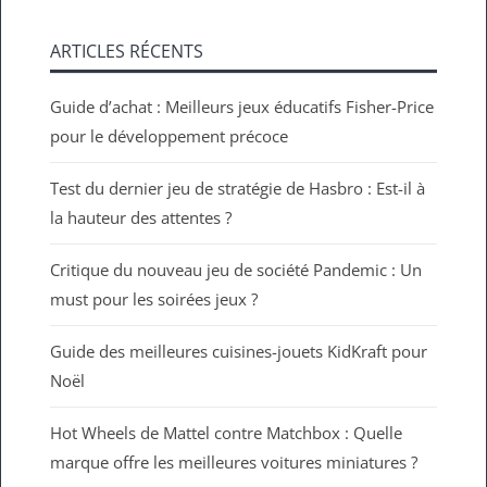
ARTICLES RÉCENTS
Guide d’achat : Meilleurs jeux éducatifs Fisher-Price
pour le développement précoce
Test du dernier jeu de stratégie de Hasbro : Est-il à
la hauteur des attentes ?
Critique du nouveau jeu de société Pandemic : Un
must pour les soirées jeux ?
Guide des meilleures cuisines-jouets KidKraft pour
Noël
Hot Wheels de Mattel contre Matchbox : Quelle
marque offre les meilleures voitures miniatures ?