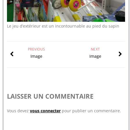
Le jeu d’extérieur est un incontournable au pied du sapin
PREVIOUS
NEXT
Image
Image
LAISSER UN COMMENTAIRE
Vous devez
vous connecter
pour publier un commentaire.