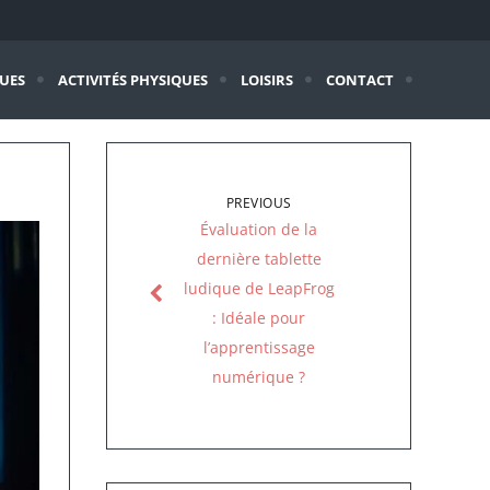
QUES
ACTIVITÉS PHYSIQUES
LOISIRS
CONTACT
PREVIOUS
Évaluation de la
dernière tablette
ludique de LeapFrog
: Idéale pour
l’apprentissage
numérique ?