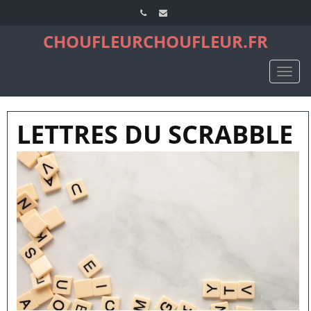
CHOUFLEURCHOUFLEUR.FR
TOGG
NAVIG
LETTRES DU SCRABBLE