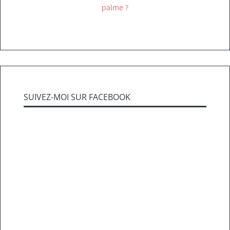
palme ?
SUIVEZ-MOI SUR FACEBOOK