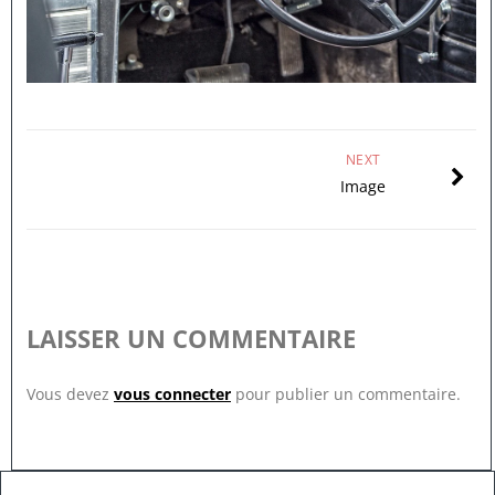
NEXT
Image
LAISSER UN COMMENTAIRE
Vous devez
vous connecter
pour publier un commentaire.