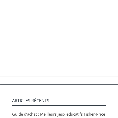
ARTICLES RÉCENTS
Guide d’achat : Meilleurs jeux éducatifs Fisher-Price