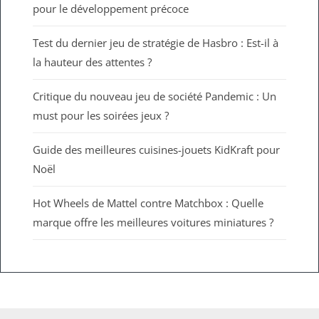
pour le développement précoce
Test du dernier jeu de stratégie de Hasbro : Est-il à
la hauteur des attentes ?
Critique du nouveau jeu de société Pandemic : Un
must pour les soirées jeux ?
Guide des meilleures cuisines-jouets KidKraft pour
Noël
Hot Wheels de Mattel contre Matchbox : Quelle
marque offre les meilleures voitures miniatures ?