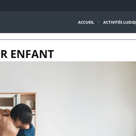
ACCUEIL
ACTIVITÉS LUDI
UR ENFANT