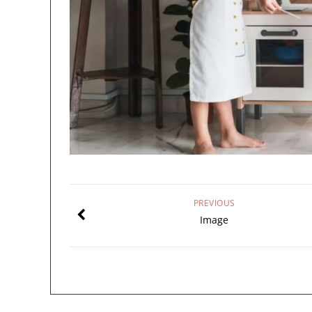
PREVIOUS
Image