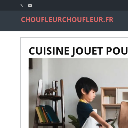
CHOUFLEURCHOUFLEUR.FR
CUISINE JOUET PO